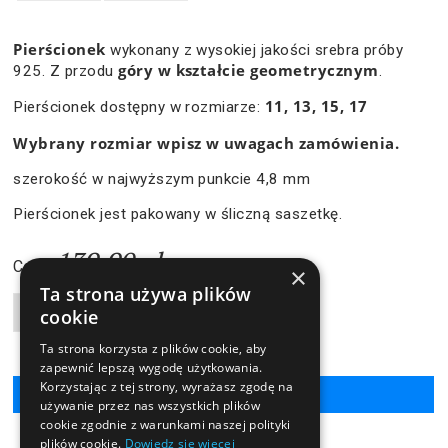
Pierścionek
wykonany z wysokiej jakości srebra próby
góry w kształcie geometrycznym
925. Z przodu
.
11, 13, 15, 17
Pierścionek dostępny w rozmiarze:
Wybrany rozmiar wpisz w uwagach zamówienia.
szerokość w najwyższym punkcie 4,8 mm
Pierścionek jest pakowany w śliczną saszetkę.
139,90 zł
Cena:
×
Ta strona używa plików
Liczba produktów
cookie
Ta strona korzysta z plików cookie, aby
zapewnić lepszą wygodę użytkowania.
Korzystając z tej strony, wyrażasz zgodę na
używanie przez nas wszystkich plików
cookie zgodnie z warunkami naszej polityki
plików cookie.
Dowiedz się więcej