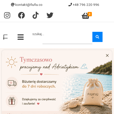
kontakt@fiufiu.co
+48 796 220 996
0
szukaj...