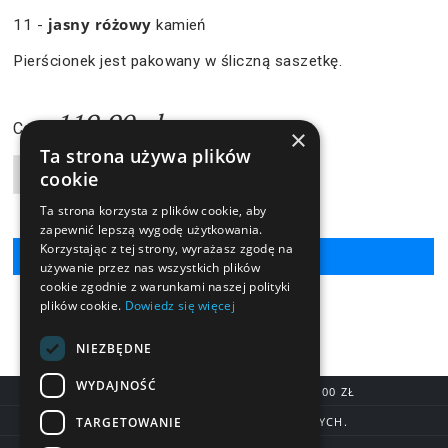
jasny różowy
11 -
kamień
Pierścionek jest pakowany w śliczną saszetkę.
119,90 zł
Cena:
×
Ta strona używa plików
Liczba produktów
cookie
Ta strona korzysta z plików cookie, aby
zapewnić lepszą wygodę użytkowania.
Korzystając z tej strony, wyrażasz zgodę na
używanie przez nas wszystkich plików
cookie zgodnie z warunkami naszej polityki
plików cookie.
Dowiedz się więcej
NIEZBĘDNE
WYDAJNOŚĆ
DARMOWA DOSTAWA OD 200,00 ZŁ
TARGETOWANIE
DOSTAWA DO 7 DNI ROBOCZYCH.