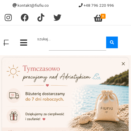
kontakt@fiufiu.co
+48 796 220 996
0
szukaj...