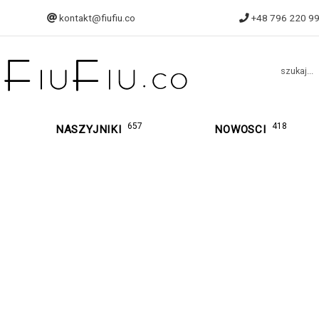
kontakt@fiufiu.co
+48 796 220 9
szukaj...
657
418
NASZYJNIKI
NOWOSCI