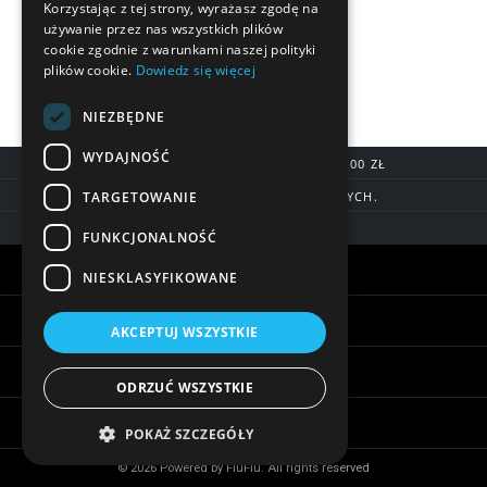
Korzystając z tej strony, wyrażasz zgodę na
używanie przez nas wszystkich plików
cookie zgodnie z warunkami naszej polityki
plików cookie.
Dowiedz się więcej
NIEZBĘDNE
WYDAJNOŚĆ
DARMOWA DOSTAWA OD 200,00 ZŁ
TARGETOWANIE
DOSTAWA DO 7 DNI ROBOCZYCH.
BLIK, SZYBKIE PRZELEWY
FUNKCJONALNOŚĆ
Warunki zakupów
NIESKLASYFIKOWANE
Pomoc
AKCEPTUJ WSZYSTKIE
Informacje
ODRZUĆ WSZYSTKIE
Biżuteria - ciekawostki
POKAŻ SZCZEGÓŁY
© 2026 Powered by FiuFiu. All rights reserved