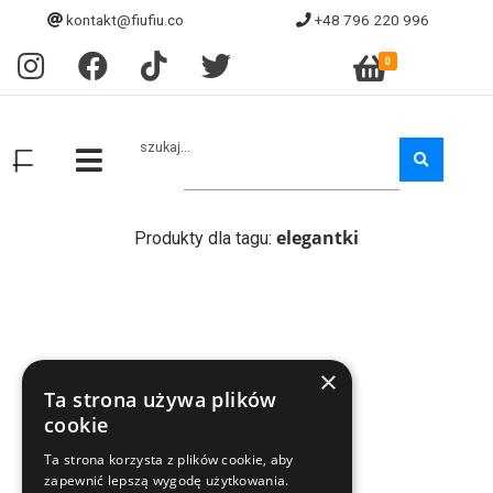
kontakt@fiufiu.co
+48 796 220 996
0
szukaj...
elegantki
Produkty dla tagu:
×
Ta strona używa plików
cookie
Ta strona korzysta z plików cookie, aby
zapewnić lepszą wygodę użytkowania.