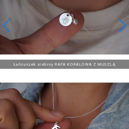
109,90 zł
139,90 zł
Pierścionek srebrny MUSZLE
Bransoletka srebrna CAMPING, NAMIOT, BIWAK, HAMAK
Łańcuszek srebrny PŁETWA OBRYS
Łańcuszek srebrny RAFA KORALOWA Z MUSZLĄ