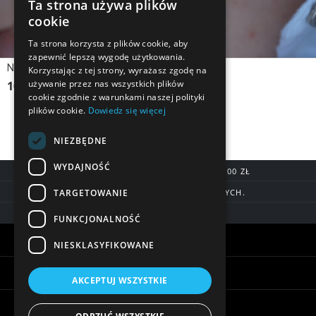
Ta strona używa plików
cookie
Ta strona korzysta z plików cookie, aby
zapewnić lepszą wygodę użytkowania.
Naszyjnik srebrny, pozłacany symbol Om, Ohm, Yoga
Korzystając z tej strony, wyrażasz zgodę na
używanie przez nas wszystkich plików
109,90 zł
cookie zgodnie z warunkami naszej polityki
plików cookie.
Dowiedz się więcej
NIEZBĘDNE
WYDAJNOŚĆ
DARMOWA DOSTAWA OD 200,00 ZŁ
TARGETOWANIE
DOSTAWA DO 7 DNI ROBOCZYCH.
BLIK, SZYBKIE PRZELEWY
FUNKCJONALNOŚĆ
Warunki zakupów
NIESKLASYFIKOWANE
Pomoc
AKCEPTUJ WSZYSTKIE
Informacje