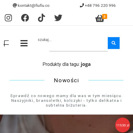
kontakt@fiufiu.co
+48 796 220 996
0
szukaj...
joga
Produkty dla tagu:
Nowości
Sprawdź co nowego mamy dla was w tym miesiącu.
Naszyjniki, bransoletki, kolczyki - tylko delikatna i
subtelna biżuteria.
119,90 zł
129,90 zł