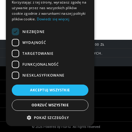
Korzystając z tej strony, wyrażasz zgodę na
używanie przez nas wszystkich plików
cookie zgodnie z warunkami naszej polityki
plików cookie.
Dowiedz się więcej
NIEZBĘDNE
WYDAJNOŚĆ
DARMOWA DOSTAWA OD 200,00 ZŁ
TARGETOWANIE
DOSTAWA DO 7 DNI ROBOCZYCH.
BLIK, SZYBKIE PRZELEWY
FUNKCJONALNOŚĆ
Warunki zakupów
NIESKLASYFIKOWANE
Pomoc
AKCEPTUJ WSZYSTKIE
Informacje
ODRZUĆ WSZYSTKIE
Biżuteria - ciekawostki
POKAŻ SZCZEGÓŁY
© 2026 Powered by FiuFiu. All rights reserved