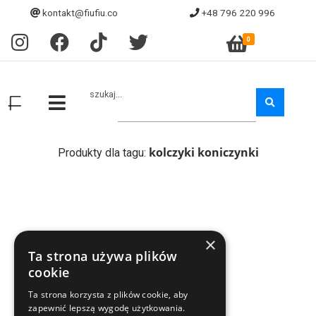
kontakt@fiufiu.co
+48 796 220 996
0
szukaj...
kolczyki koniczynki
Produkty dla tagu:
×
Ta strona używa plików
cookie
Ta strona korzysta z plików cookie, aby
zapewnić lepszą wygodę użytkowania.