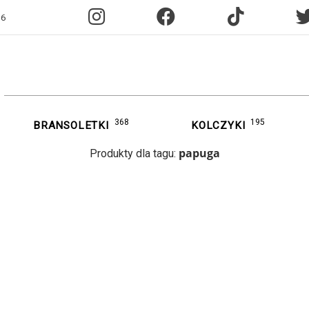
96
368
195
BRANSOLETKI
KOLCZYKI
papuga
Produkty dla tagu: