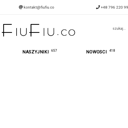
kontakt@fiufiu.co
+48 796 220 9
szukaj...
657
418
NASZYJNIKI
NOWOSCI