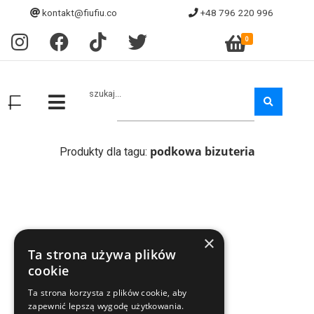
kontakt@fiufiu.co
+48 796 220 996
0
szukaj...
podkowa bizuteria
Produkty dla tagu:
×
Ta strona używa plików
cookie
Ta strona korzysta z plików cookie, aby
zapewnić lepszą wygodę użytkowania.