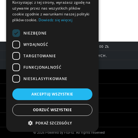
Korzystając z tej strony, wyrażasz zgodę na
używanie przez nas wszystkich plików
cookie zgodnie z warunkami naszej polityki
plików cookie.
Dowiedz się więcej
NIEZBĘDNE
WYDAJNOŚĆ
DARMOWA DOSTAWA OD 200,00 ZŁ
TARGETOWANIE
DOSTAWA DO 7 DNI ROBOCZYCH.
BLIK, SZYBKIE PRZELEWY
FUNKCJONALNOŚĆ
Warunki zakupów
NIESKLASYFIKOWANE
Pomoc
AKCEPTUJ WSZYSTKIE
Informacje
ODRZUĆ WSZYSTKIE
Biżuteria - ciekawostki
POKAŻ SZCZEGÓŁY
© 2026 Powered by FiuFiu. All rights reserved