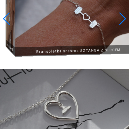
Łańcuszek srebrny SURF, DESKA SURFINGOWA EMALIA
Łańcuszek srebrny ROZGWIAZDA Z KRYSZTAŁKAMI
Łańcuszek srebrny PŁETWA W KOLORZE
KOLOR
Bransoletka srebrna SZTANGA Z SERCEM