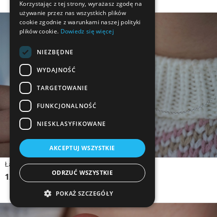
Korzystając z tej strony, wyrażasz zgodę na
używanie przez nas wszystkich plików
cookie zgodnie z warunkami naszej polityki
plików cookie.
Dowiedz się więcej
NIEZBĘDNE
WYDAJNOŚĆ
TARGETOWANIE
FUNKCJONALNOŚĆ
NIESKLASYFIKOWANE
AKCEPTUJ WSZYSTKIE
Łańcuszek srebrny KSIĄŻKA Z GWIAZDKAMI
ODRZUĆ WSZYSTKIE
129,90 zł
POKAŻ SZCZEGÓŁY