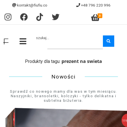
kontakt@fiufiu.co
+48 796 220 996
0
szukaj...
prezent na swieta
Produkty dla tagu:
Nowości
Sprawdź co nowego mamy dla was w tym miesiącu.
Naszyjniki, bransoletki, kolczyki - tylko delikatna i
subtelna biżuteria.
119,90 zł
119,90 zł
159,90 zł
120,90 zł