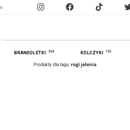
96
368
195
BRANSOLETKI
KOLCZYKI
rogi jelenia
Produkty dla tagu: