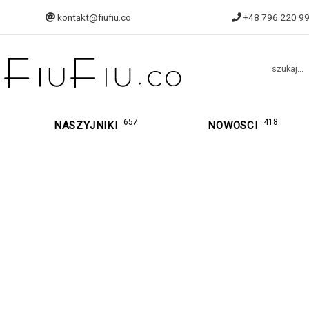
kontakt@fiufiu.co
+48 796 220 9
szukaj...
657
418
NASZYJNIKI
NOWOSCI