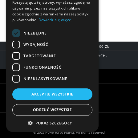
Korzystając z tej strony, wyrażasz zgodę na
używanie przez nas wszystkich plików
cookie zgodnie z warunkami naszej polityki
plików cookie.
Dowiedz się więcej
NIEZBĘDNE
WYDAJNOŚĆ
DARMOWA DOSTAWA OD 200,00 ZŁ
TARGETOWANIE
DOSTAWA DO 7 DNI ROBOCZYCH.
BLIK, SZYBKIE PRZELEWY
FUNKCJONALNOŚĆ
Warunki zakupów
NIESKLASYFIKOWANE
Pomoc
AKCEPTUJ WSZYSTKIE
Informacje
ODRZUĆ WSZYSTKIE
Biżuteria - ciekawostki
POKAŻ SZCZEGÓŁY
© 2026 Powered by FiuFiu. All rights reserved