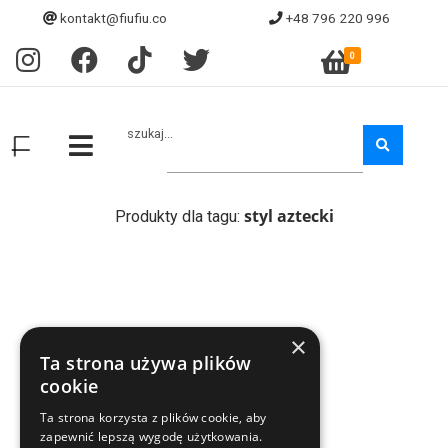
kontakt@fiufiu.co
+48 796 220 996
0
szukaj...
styl aztecki
Produkty dla tagu:
×
Ta strona używa plików
cookie
Ta strona korzysta z plików cookie, aby
zapewnić lepszą wygodę użytkowania.