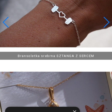
119,90 zł
119,90 zł
Łańcuszek srebrny ZŁOTY ZNICZ HARRY
Łańcuszek srebrny PŁETWA W KOLORZE
Łańcuszek srebrny PŁETWA OBRYS
Bransoletka srebrna SZTANGA Z SERCEM
×