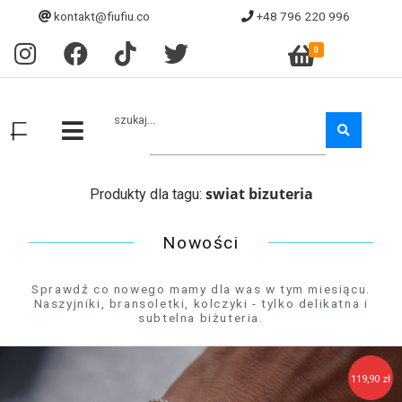
kontakt@fiufiu.co
+48 796 220 996
0
szukaj...
swiat bizuteria
Produkty dla tagu:
Nowości
Sprawdź co nowego mamy dla was w tym miesiącu.
Naszyjniki, bransoletki, kolczyki - tylko delikatna i
subtelna biżuteria.
119,90 zł
109,90 zł