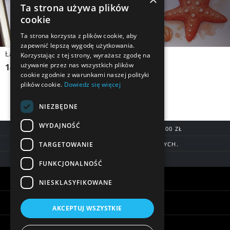
Ta strona używa plików
cookie
Ta strona korzysta z plików cookie, aby
zapewnić lepszą wygodę użytkowania.
Łańcuszek srebrny, pozłana MAŁA MUSZLA Z KRYSZTAŁKIEM
Korzystając z tej strony, wyrażasz zgodę na
używanie przez nas wszystkich plików
149,90 zł
cookie zgodnie z warunkami naszej polityki
plików cookie.
Dowiedz się więcej
NIEZBĘDNE
WYDAJNOŚĆ
DARMOWA DOSTAWA OD 200,00 ZŁ
TARGETOWANIE
DOSTAWA DO 7 DNI ROBOCZYCH.
BLIK, SZYBKIE PRZELEWY
FUNKCJONALNOŚĆ
Warunki zakupów
NIESKLASYFIKOWANE
Pomoc
AKCEPTUJ WSZYSTKIE
Informacje