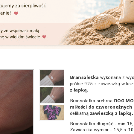
Bransoletka
wykonana z wyso
próbie 925 z zawieszką w ksz
z łapką.
DOG M
Bransoletka srebrna
miłości do czworonożnych 
zawieszką z łapką.
delikatną
Bransoletka długość - min 1
Zawieszka wymiar - 15,5 x 1