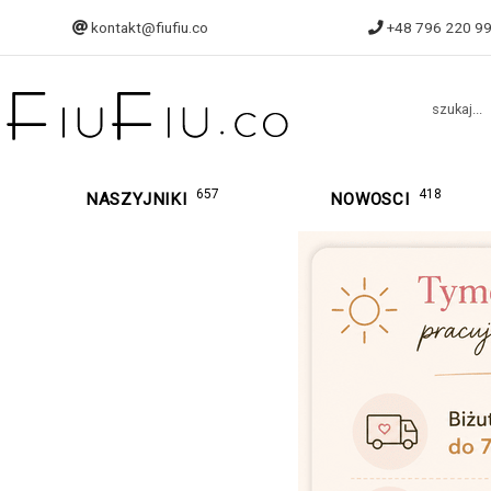
kontakt@fiufiu.co
+48 796 220 9
szukaj...
657
418
NASZYJNIKI
NOWOSCI