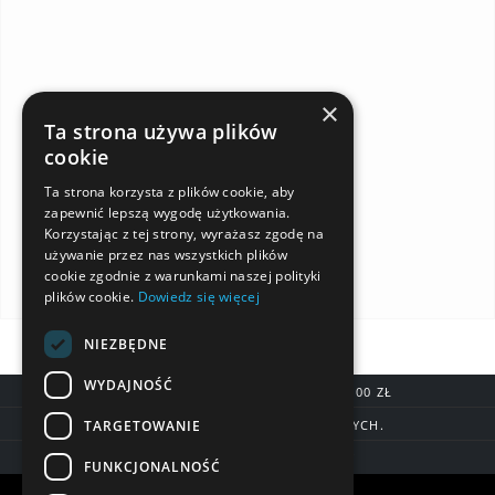
×
Ta strona używa plików
cookie
Ta strona korzysta z plików cookie, aby
zapewnić lepszą wygodę użytkowania.
Korzystając z tej strony, wyrażasz zgodę na
używanie przez nas wszystkich plików
cookie zgodnie z warunkami naszej polityki
plików cookie.
Dowiedz się więcej
NIEZBĘDNE
WYDAJNOŚĆ
DARMOWA DOSTAWA OD 200,00 ZŁ
TARGETOWANIE
DOSTAWA DO 7 DNI ROBOCZYCH.
BLIK, SZYBKIE PRZELEWY
FUNKCJONALNOŚĆ