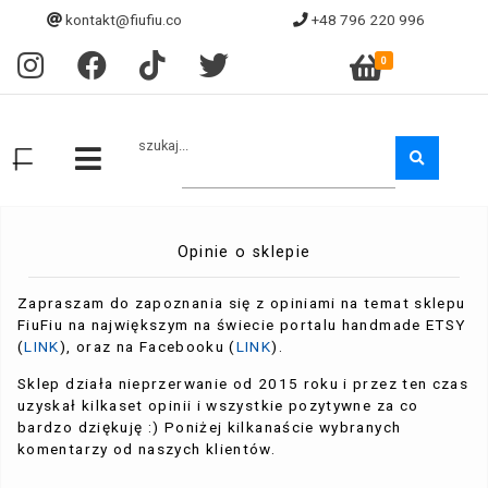
kontakt@fiufiu.co
+48 796 220 996
0
szukaj...
Opinie o sklepie
Zapraszam do zapoznania się z opiniami na temat sklepu
FiuFiu na największym na świecie portalu handmade ETSY
(
LINK
), oraz na Facebooku (
LINK
).
Sklep działa nieprzerwanie od 2015 roku i przez ten czas
uzyskał kilkaset opinii i wszystkie pozytywne za co
bardzo dziękuję :) Poniżej kilkanaście wybranych
komentarzy od naszych klientów.