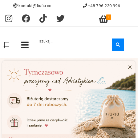
kontakt@fiufiu.co
+48 796 220 996
0
szukaj...