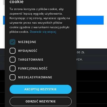
cookie
Liczba produktów
Ta strona korzysta z plików cookie, aby
zapewnić lepszą wygodę użytkowania.
Korzystając z tej strony, wyrażasz zgodę na
używanie przez nas wszystkich plików
cookie zgodnie z warunkami naszej polityki
plików cookie.
Dowiedz się więcej
NIEZBĘDNE
WYDAJNOŚĆ
DARMOWA DOSTAWA OD 200,00 ZŁ
TARGETOWANIE
DOSTAWA DO 7 DNI ROBOCZYCH.
BLIK, SZYBKIE PRZELEWY
FUNKCJONALNOŚĆ
Warunki zakupów
NIESKLASYFIKOWANE
Pomoc
AKCEPTUJ WSZYSTKIE
Informacje
ODRZUĆ WSZYSTKIE