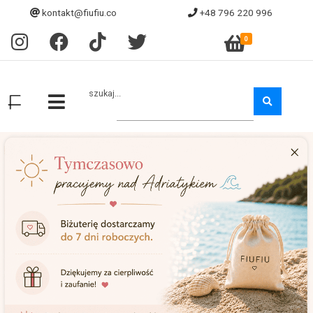
kontakt@fiufiu.co
+48 796 220 996
0
szukaj...