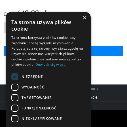
149,90 zł
Cena:
×
Ta strona używa plików
cookie
Liczba produktów
Ta strona korzysta z plików cookie, aby
zapewnić lepszą wygodę użytkowania.
Korzystając z tej strony, wyrażasz zgodę na
używanie przez nas wszystkich plików
cookie zgodnie z warunkami naszej polityki
plików cookie.
Dowiedz się więcej
NIEZBĘDNE
WYDAJNOŚĆ
DARMOWA DOSTAWA OD 200,00 ZŁ
TARGETOWANIE
DOSTAWA DO 7 DNI ROBOCZYCH.
BLIK, SZYBKIE PRZELEWY
FUNKCJONALNOŚĆ
Warunki zakupów
NIESKLASYFIKOWANE