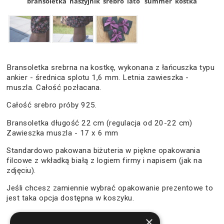
bransoletka
naszyjnik
srebro
lato
summer
kostka
Bransoletka srebrna na kostkę, wykonana z łańcuszka typu
ankier - średnica splotu 1,6 mm. Letnia zawieszka -
muszla. Całość pozłacana.
Całość srebro próby 925.
Bransoletka długość 22 cm (regulacja od 20-22 cm)
Zawieszka muszla - 17 x 6 mm
Standardowo pakowana biżuteria w piękne opakowania
filcowe z wkładką białą z logiem firmy i napisem (jak na
zdjęciu).
Jeśli chcesz zamiennie wybrać opakowanie prezentowe to
jest taka opcja dostępna w koszyku.
×