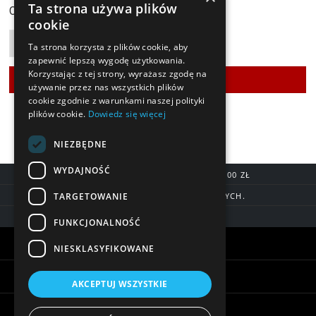
99,90 zł
Ta strona używa plików
Cena:
cookie
Ta strona korzysta z plików cookie, aby
zapewnić lepszą wygodę użytkowania.
Korzystając z tej strony, wyrażasz zgodę na
używanie przez nas wszystkich plików
cookie zgodnie z warunkami naszej polityki
plików cookie.
Dowiedz się więcej
NIEZBĘDNE
WYDAJNOŚĆ
DARMOWA DOSTAWA OD 200,00 ZŁ
TARGETOWANIE
DOSTAWA DO 7 DNI ROBOCZYCH.
BLIK, SZYBKIE PRZELEWY
FUNKCJONALNOŚĆ
Warunki zakupów
NIESKLASYFIKOWANE
Pomoc
AKCEPTUJ WSZYSTKIE
Informacje