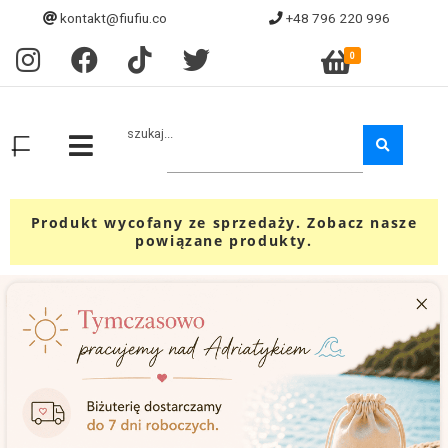
kontakt@fiufiu.co
+48 796 220 996
0
szukaj...
Produkt wycofany ze sprzedaży. Zobacz nasze
powiązane produkty.