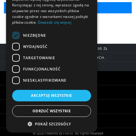
Korzystając z tej strony, wyrażasz zgodę na
używanie przez nas wszystkich plików
cookie zgodnie z warunkami naszej polityki
plików cookie.
Dowiedz się więcej
NIEZBĘDNE
WYDAJNOŚĆ
DARMOWA DOSTAWA OD 200,00 ZŁ
TARGETOWANIE
DOSTAWA DO 7 DNI ROBOCZYCH.
BLIK, SZYBKIE PRZELEWY
FUNKCJONALNOŚĆ
Warunki zakupów
NIESKLASYFIKOWANE
Pomoc
AKCEPTUJ WSZYSTKIE
Informacje
ODRZUĆ WSZYSTKIE
Biżuteria - ciekawostki
POKAŻ SZCZEGÓŁY
© 2026 Powered by FiuFiu. All rights reserved