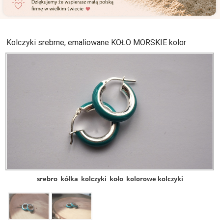
Kolczyki srebrne, emaliowane KOŁO MORSKIE kolor
srebro
kółka
kolczyki
koło
kolorowe kolczyki