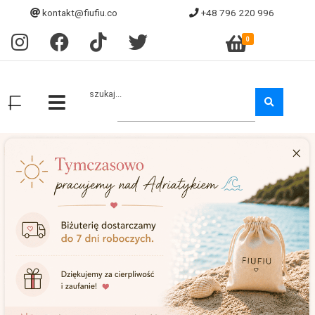
kontakt@fiufiu.co
+48 796 220 996
0
szukaj...