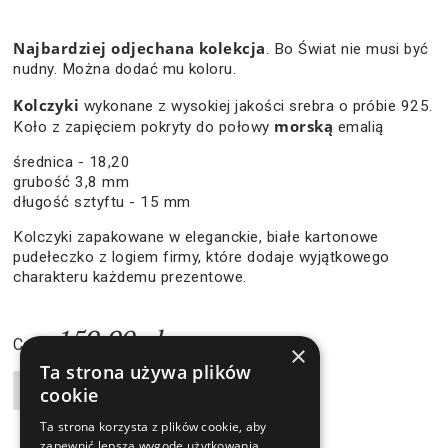
Najbardziej odjechana kolekcja
. Bo Świat nie musi być
nudny. Można dodać mu koloru.
Kolczyki
wykonane z wysokiej jakości srebra o próbie 925.
morską
Koło z zapięciem pokryty do połowy
emalią
średnica - 18,20
grubość 3,8 mm
długość sztyftu - 15 mm
Kolczyki zapakowane w eleganckie, białe kartonowe
pudełeczko z logiem firmy, które dodaje wyjątkowego
charakteru każdemu prezentowe.
159,90 zł
Cena:
×
Ta strona używa plików
cookie
Liczba produktów
Ta strona korzysta z plików cookie, aby
zapewnić lepszą wygodę użytkowania.