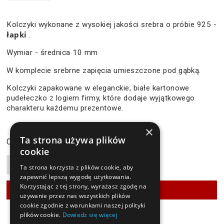
Kolczyki wykonane z wysokiej jakości srebra o próbie 925 -
łapki
.
Wymiar - średnica 10 mm
W komplecie srebrne zapięcia umieszczone pod gąbką.
Kolczyki zapakowane w eleganckie, białe kartonowe
pudełeczko z logiem firmy, które dodaje wyjątkowego
charakteru każdemu prezentowe.
×
124,90 zł
Ta strona używa plików
Cena:
cookie
Ta strona korzysta z plików cookie, aby
zapewnić lepszą wygodę użytkowania.
Korzystając z tej strony, wyrażasz zgodę na
używanie przez nas wszystkich plików
cookie zgodnie z warunkami naszej polityki
plików cookie.
Dowiedz się więcej