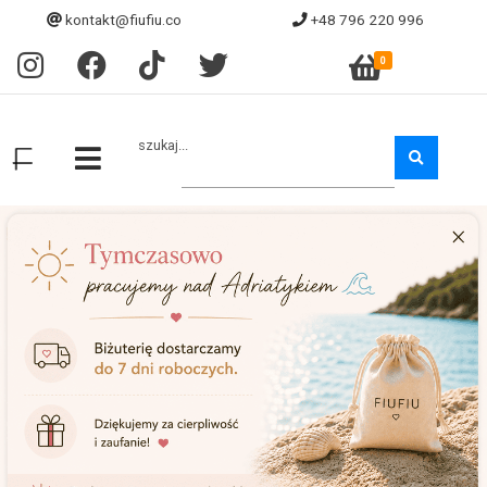
kontakt@fiufiu.co
+48 796 220 996
0
szukaj...