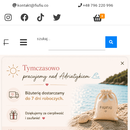
kontakt@fiufiu.co
+48 796 220 996
0
szukaj...