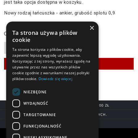
jest taka opcja dostępna w koszyku.
Nowy rodzaj łańcuszka - ankier, grubość splotu 0,9
×
119,90 zł
Ta strona używa plików
Cena:
cookie
Ta strona korzysta z plików cookie, aby
zapewnić lepszą wygodę użytkowania.
Korzystając z tej strony, wyrażasz zgodę na
używanie przez nas wszystkich plików
cookie zgodnie z warunkami naszej polityki
plików cookie.
Dowiedz się więcej
NIEZBĘDNE
WYDAJNOŚĆ
DARMOWA DOSTAWA OD 200,00 ZŁ
TARGETOWANIE
DOSTAWA DO 7 DNI ROBOCZYCH.
BLIK, SZYBKIE PRZELEWY
FUNKCJONALNOŚĆ
Warunki zakupów
NIESKLASYFIKOWANE