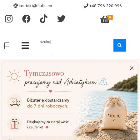
kontakt@fiufiu.co
+48 796 220 996
0
szukaj...