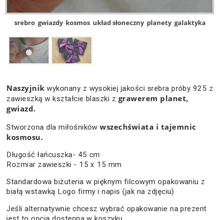
srebro
gwiazdy
kosmos
układ słoneczny
planety
galaktyka
Naszyjnik
wykonany z wysokiej jakości srebra próby 925 z
grawerem planet,
zawieszką w kształcie blaszki z
gwiazd.
wszechświata i tajemnic
Stworzona dla miłośników
kosmosu.
Długość łańcuszka- 45 cm
Rozmiar zawieszki - 15 x 15 mm
Standardowa biżuteria w pięknym filcowym opakowaniu z
białą wstawką Logo firmy i napis (jak na zdjęciu)
Jeśli alternatywnie chcesz wybrać opakowanie na prezent
jest to opcja dostępna w koszyku.