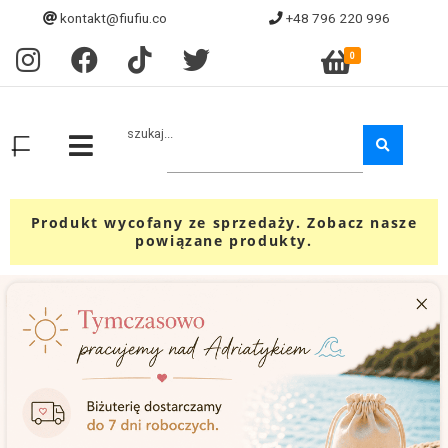
kontakt@fiufiu.co
+48 796 220 996
0
szukaj...
Produkt wycofany ze sprzedaży. Zobacz nasze
powiązane produkty.