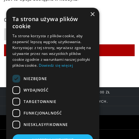
×
124,90 zł
Ta strona używa plików
Cena:
cookie
Ta strona korzysta z plików cookie, aby
zapewnić lepszą wygodę użytkowania.
Korzystając z tej strony, wyrażasz zgodę na
używanie przez nas wszystkich plików
cookie zgodnie z warunkami naszej polityki
plików cookie.
Dowiedz się więcej
NIEZBĘDNE
WYDAJNOŚĆ
DARMOWA DOSTAWA OD 200,00 ZŁ
TARGETOWANIE
DOSTAWA DO 7 DNI ROBOCZYCH.
BLIK, SZYBKIE PRZELEWY
FUNKCJONALNOŚĆ
Warunki zakupów
NIESKLASYFIKOWANE
Pomoc