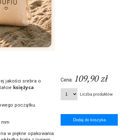
109,90 zł
Cena:
j jakości srebra o
księżyca
tałcie
Liczba produktów
nowego początku.
3 mm
ria w piękne opakowania
z wkładką białą z logiem