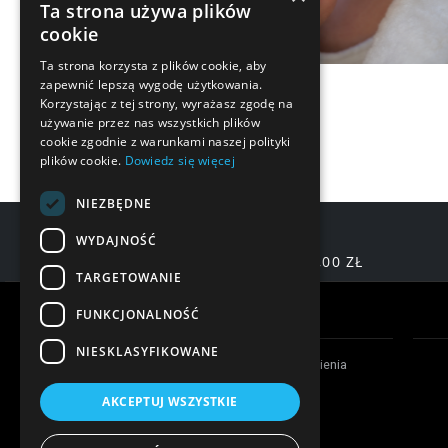
Ta strona używa plików
cookie
Ta strona korzysta z plików cookie, aby
zapewnić lepszą wygodę użytkowania.
Korzystając z tej strony, wyrażasz zgodę na
używanie przez nas wszystkich plików
cookie zgodnie z warunkami naszej polityki
plików cookie.
Dowiedz się więcej
NIEZBĘDNE
WYDAJNOŚĆ
DARMOWA DOSTAWA OD 200,00 ZŁ
TARGETOWANIE
Warunki zakupów
FUNKCJONALNOŚĆ
NIESKLASYFIKOWANE
Czas realizacji zamówienia
Formy płatności
AKCEPTUJ WSZYSTKIE
Koszty dostawy