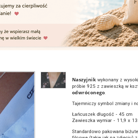
Naszyjnik
wykonany z wysokie
próbie 925 z zawieszką w ksz
odwróconego
.
Tajemniczy symbol zmiany i 
Łańcuszek długość - 45 cm
Zawieszka wymiar - 11,9 x 1
Standardowo pakowana biżute
filcowe (takie jak na zdjęciu) 