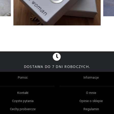
DOSTAWA DO 7 DNI ROBOCZYCH.
Pomoc
Informacje
Kontakt
O mnie
Częste pytania
Opinie o sklepie
Cechy probiercze
Regulamin