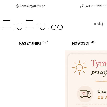
kontakt@fiufiu.co
+48 796 220 9
szukaj...
657
418
NASZYJNIKI
NOWOSCI