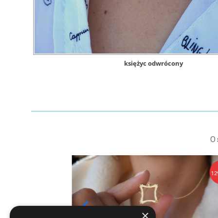
księżyc odwrócony
O
109,90 zł
12
×