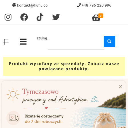
kontakt@fiufiu.co
+48 796 220 996
0
szukaj...
Produkt wycofany ze sprzedaży. Zobacz nasze
powiązane produkty.