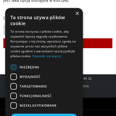
jest taka opcja dostępna w koszyku.
×
119,90 zł
Ta strona używa plików
Cena:
cookie
Ta strona korzysta z plików cookie, aby
zapewnić lepszą wygodę użytkowania.
Korzystając z tej strony, wyrażasz zgodę na
używanie przez nas wszystkich plików
cookie zgodnie z warunkami naszej polityki
plików cookie.
Dowiedz się więcej
NIEZBĘDNE
WYDAJNOŚĆ
DARMOWA DOSTAWA OD 200,00 ZŁ
TARGETOWANIE
DOSTAWA DO 7 DNI ROBOCZYCH.
BLIK, SZYBKIE PRZELEWY
FUNKCJONALNOŚĆ
Warunki zakupów
NIESKLASYFIKOWANE
Pomoc