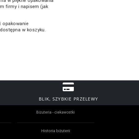
ria w piękne opakowania
em firmy i napisem (jak
ać opakowanie
 dostępna w koszyku.
BLIK, SZYBKIE PRZELEWY
Biżuteria - ciekawostki
Historia biżuterii