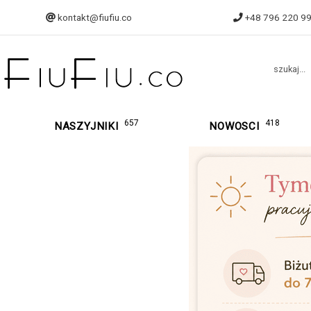
kontakt@fiufiu.co
+48 796 220 9
szukaj...
657
418
NASZYJNIKI
NOWOSCI