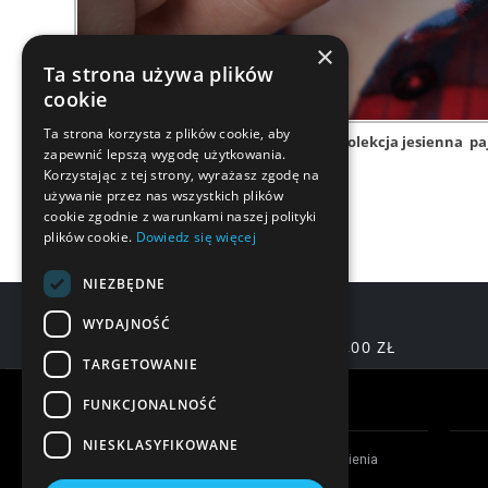
×
Ta strona używa plików
cookie
Ta strona korzysta z plików cookie, aby
łańcuszek
jesień
autumn
kolekcja jesienna
pa
zapewnić lepszą wygodę użytkowania.
Korzystając z tej strony, wyrażasz zgodę na
używanie przez nas wszystkich plików
cookie zgodnie z warunkami naszej polityki
plików cookie.
Dowiedz się więcej
NIEZBĘDNE
WYDAJNOŚĆ
DARMOWA DOSTAWA OD 200,00 ZŁ
TARGETOWANIE
Warunki zakupów
FUNKCJONALNOŚĆ
NIESKLASYFIKOWANE
Czas realizacji zamówienia