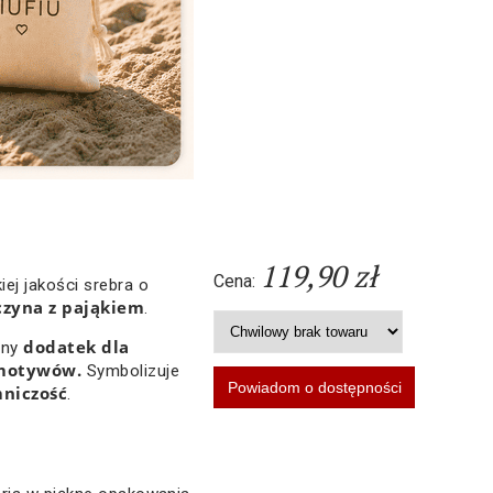
119,90 zł
Cena:
ej jakości srebra o
zyna z pająkiem
.
dodatek dla
zny
 motywów.
Symbolizuje
mniczość
.