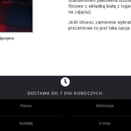
Standardowo pakowana biżute
filcowe z wkładką białą z logi
na zdjęciu).
Jeśli chcesz zamiennie wybr
prezentowe to jest taka opcja
jęczyna
DOSTAWA DO 7 DNI ROBOCZYCH.
Pomoc
Informacje
Kontakt
O mnie