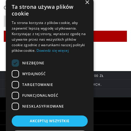
×
119,90 zł
Ta strona używa plików
Cena:
cookie
Ta strona korzysta z plików cookie, aby
zapewnić lepszą wygodę użytkowania.
Korzystając z tej strony, wyrażasz zgodę na
używanie przez nas wszystkich plików
cookie zgodnie z warunkami naszej polityki
plików cookie.
Dowiedz się więcej
NIEZBĘDNE
WYDAJNOŚĆ
DARMOWA DOSTAWA OD 200,00 ZŁ
TARGETOWANIE
DOSTAWA DO 7 DNI ROBOCZYCH.
BLIK, SZYBKIE PRZELEWY
FUNKCJONALNOŚĆ
Warunki zakupów
NIESKLASYFIKOWANE
Pomoc
AKCEPTUJ WSZYSTKIE