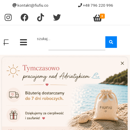
kontakt@fiufiu.co
+48 796 220 996
0
szukaj...