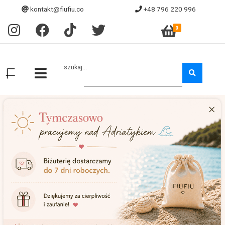
kontakt@fiufiu.co
+48 796 220 996
0
szukaj...