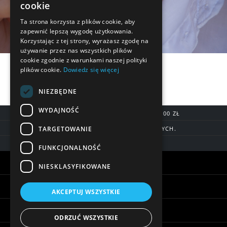
cookie
Ta strona korzysta z plików cookie, aby
zapewnić lepszą wygodę użytkowania.
Korzystając z tej strony, wyrażasz zgodę na
używanie przez nas wszystkich plików
cookie zgodnie z warunkami naszej polityki
plików cookie.
Dowiedz się więcej
NIEZBĘDNE
WYDAJNOŚĆ
DARMOWA DOSTAWA OD 200,00 ZŁ
TARGETOWANIE
DOSTAWA DO 7 DNI ROBOCZYCH.
BLIK, SZYBKIE PRZELEWY
FUNKCJONALNOŚĆ
Warunki zakupów
NIESKLASYFIKOWANE
Pomoc
AKCEPTUJ WSZYSTKIE
Informacje
ODRZUĆ WSZYSTKIE