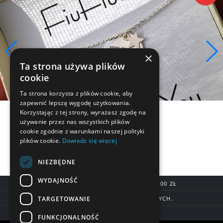
×
Ta strona używa plików
cookie
Ta strona korzysta z plików cookie, aby
zapewnić lepszą wygodę użytkowania.
Korzystając z tej strony, wyrażasz zgodę na
używanie przez nas wszystkich plików
cookie zgodnie z warunkami naszej polityki
plików cookie.
Dowiedz się więcej
NIEZBĘDNE
WYDAJNOŚĆ
DARMOWA DOSTAWA OD 200,00 ZŁ
TARGETOWANIE
DOSTAWA DO 7 DNI ROBOCZYCH.
BLIK, SZYBKIE PRZELEWY
FUNKCJONALNOŚĆ