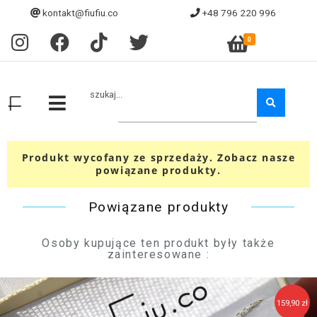
kontakt@fiufiu.co
+48 796 220 996
0
szukaj...
Produkt wycofany ze sprzedaży. Zobacz nasze
powiązane produkty.
Powiązane produkty
Osoby kupujące ten produkt były także
zainteresowane :
159,90 zł