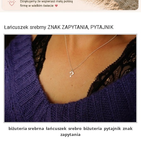
Łańcuszek srebrny ZNAK ZAPYTANIA, PYTAJNIK
biżuteria srebrna
łańcuszek
srebro
biżuteria
pytajnik
znak
zapytania