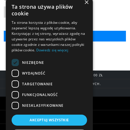
×
Ta strona używa plików
cookie
Liczba produktów
Ta strona korzysta z plików cookie, aby
zapewnić lepszą wygodę użytkowania.
Korzystając z tej strony, wyrażasz zgodę na
używanie przez nas wszystkich plików
cookie zgodnie z warunkami naszej polityki
plików cookie.
Dowiedz się więcej
NIEZBĘDNE
WYDAJNOŚĆ
DARMOWA DOSTAWA OD 200,00 ZŁ
TARGETOWANIE
DOSTAWA DO 7 DNI ROBOCZYCH.
BLIK, SZYBKIE PRZELEWY
FUNKCJONALNOŚĆ
Warunki zakupów
NIESKLASYFIKOWANE
Pomoc
AKCEPTUJ WSZYSTKIE