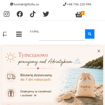
kontakt@fiufiu.co
+48 796 220 996
0
szukaj...