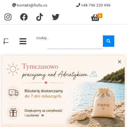
kontakt@fiufiu.co
+48 796 220 996
0
szukaj...