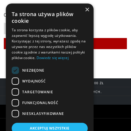
×
122,90 zł
Ta strona używa plików
Cena:
cookie
Ta strona korzysta z plików cookie, aby
zapewnić lepszą wygodę użytkowania.
Korzystając z tej strony, wyrażasz zgodę na
używanie przez nas wszystkich plików
cookie zgodnie z warunkami naszej polityki
plików cookie.
Dowiedz się więcej
NIEZBĘDNE
WYDAJNOŚĆ
DARMOWA DOSTAWA OD 200,00 ZŁ
TARGETOWANIE
DOSTAWA DO 7 DNI ROBOCZYCH.
BLIK, SZYBKIE PRZELEWY
FUNKCJONALNOŚĆ
Warunki zakupów
NIESKLASYFIKOWANE
Pomoc
AKCEPTUJ WSZYSTKIE