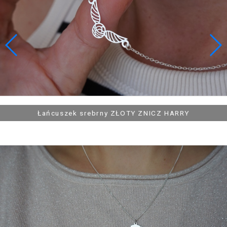
139,90 zł
159,90 zł
Pierścionek srebrny MAPA ŚWIATA
Bransoletka srebrna CAMPING, NAMIOT, BIWAK, HAMAK
Pierścionek srebrny MUSZLE
Łańcuszek srebrny ZŁOTY ZNICZ HARRY