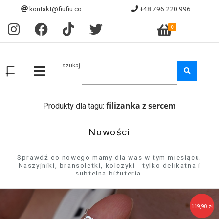
kontakt@fiufiu.co
+48 796 220 996
0
szukaj...
filizanka z sercem
Produkty dla tagu:
Nowości
Sprawdź co nowego mamy dla was w tym miesiącu.
Naszyjniki, bransoletki, kolczyki - tylko delikatna i
subtelna biżuteria.
119,90 zł
129,90 zł