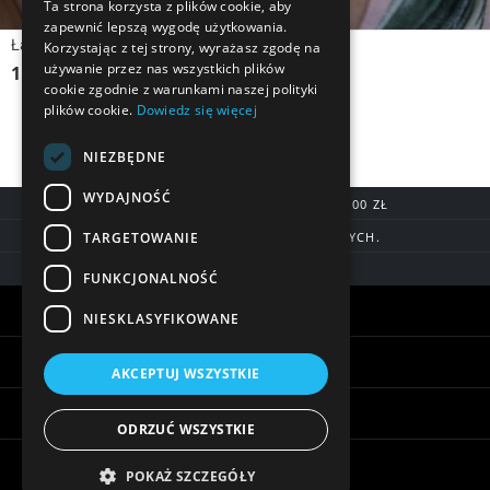
Ta strona korzysta z plików cookie, aby
zapewnić lepszą wygodę użytkowania.
Łańcuszek srebrny, pozłacany FILIŻANKA Z SERCEM
Korzystając z tej strony, wyrażasz zgodę na
używanie przez nas wszystkich plików
119,90 zł
cookie zgodnie z warunkami naszej polityki
plików cookie.
Dowiedz się więcej
NIEZBĘDNE
WYDAJNOŚĆ
DARMOWA DOSTAWA OD 200,00 ZŁ
TARGETOWANIE
DOSTAWA DO 7 DNI ROBOCZYCH.
BLIK, SZYBKIE PRZELEWY
FUNKCJONALNOŚĆ
Warunki zakupów
NIESKLASYFIKOWANE
Pomoc
AKCEPTUJ WSZYSTKIE
Informacje
ODRZUĆ WSZYSTKIE
Biżuteria - ciekawostki
POKAŻ SZCZEGÓŁY