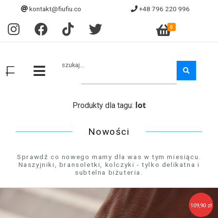
kontakt@fiufiu.co
+48 796 220 996
0
szukaj...
lot
Produkty dla tagu:
Nowości
Sprawdź co nowego mamy dla was w tym miesiącu.
Naszyjniki, bransoletki, kolczyki - tylko delikatna i
subtelna biżuteria.
109,90 zł
119,90 zł