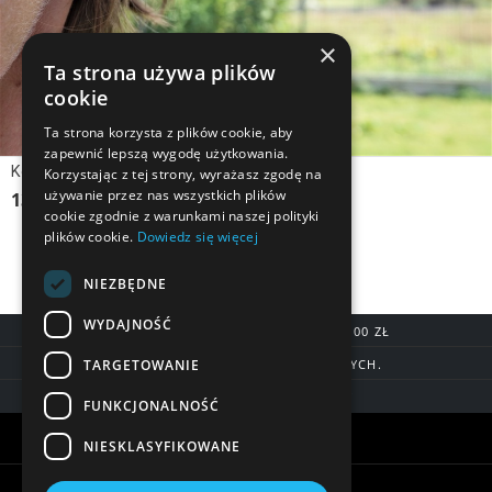
×
Ta strona używa plików
cookie
Ta strona korzysta z plików cookie, aby
zapewnić lepszą wygodę użytkowania.
Kolczyki srebrne, pozłacane SAMOLOT
Korzystając z tej strony, wyrażasz zgodę na
używanie przez nas wszystkich plików
130,90 zł
cookie zgodnie z warunkami naszej polityki
plików cookie.
Dowiedz się więcej
NIEZBĘDNE
WYDAJNOŚĆ
DARMOWA DOSTAWA OD 200,00 ZŁ
TARGETOWANIE
DOSTAWA DO 7 DNI ROBOCZYCH.
BLIK, SZYBKIE PRZELEWY
FUNKCJONALNOŚĆ
Warunki zakupów
NIESKLASYFIKOWANE
Pomoc