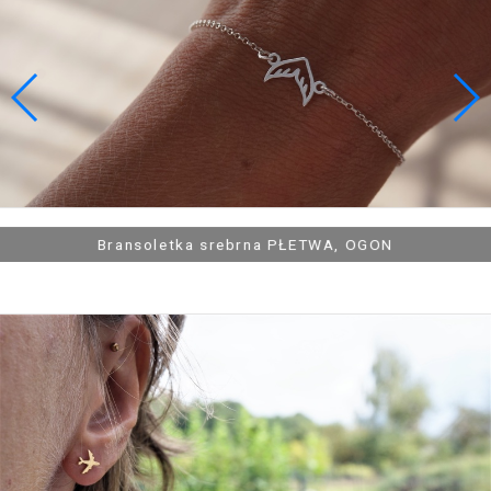
129,90 zł
129,90 zł
Łańcuszek srebrny ŚPIĄCY KOTEK, KOT
Bransoletka srebrna SZTANGA Z SERCEM
Łańcuszek srebrny OKNO SAMOLOTU
Bransoletka srebrna PŁETWA, OGON