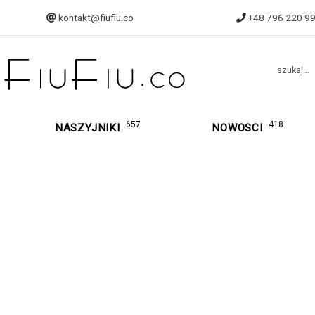
kontakt@fiufiu.co
+48 796 220 9
szukaj...
657
418
NASZYJNIKI
NOWOSCI