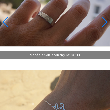
109,90 zł
Łańcuszek srebrny ŚPIĄCY KOTEK, KOT
Łańcuszek srebrny PŁETWA OBRYS
Pierścionek srebrny MUSZLE
Łańcuszek srebrny PŁETWA W KOLORZE