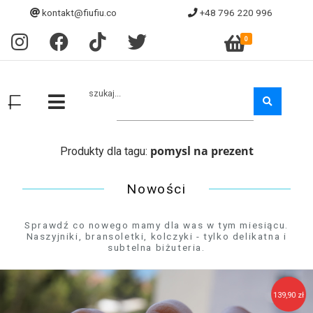
kontakt@fiufiu.co
+48 796 220 996
0
szukaj...
pomysl na prezent
Produkty dla tagu:
Nowości
Sprawdź co nowego mamy dla was w tym miesiącu.
Naszyjniki, bransoletki, kolczyki - tylko delikatna i
subtelna biżuteria.
139,90 zł
129,90 zł