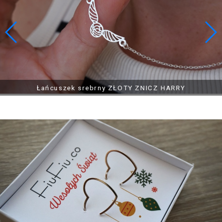
Łańcuszek srebrny, pozłacany PŁETWA DWUSTRONNA,
Bransoletka srebrna CAMPING, NAMIOT, BIWAK, HAMAK
Bransoletka srebrna GÓRY GIEWONT
kolor
Łańcuszek srebrny ZŁOTY ZNICZ HARRY