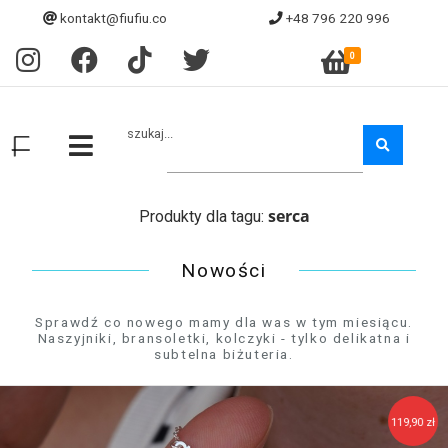
kontakt@fiufiu.co
+48 796 220 996
0
szukaj...
serca
Produkty dla tagu:
Nowości
Sprawdź co nowego mamy dla was w tym miesiącu.
Naszyjniki, bransoletki, kolczyki - tylko delikatna i
subtelna biżuteria.
119,90 zł
129,90 zł
139,90 zł
129,90 zł