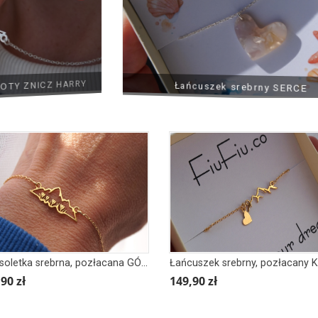
Y ZNICZ HARRY
Łańcuszek srebrny SERCE
Bransoletka srebrna, pozłacana GÓRY KROKUSY
90 zł
149,90 zł