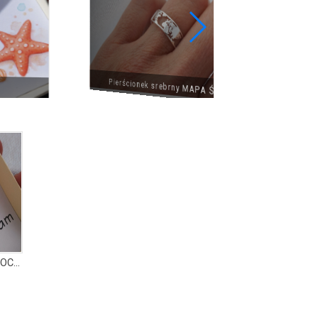
Pierścionek srebrny MAPA ŚWIATA
Łańcuszek srebrny, pozłacany KOCHAM GÓRY klasyk II