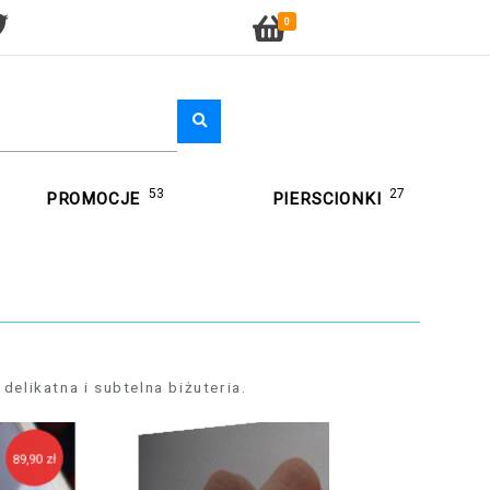
0
53
27
PROMOCJE
PIERSCIONKI
delikatna i subtelna biżuteria.
159,90 zł
89,90 zł