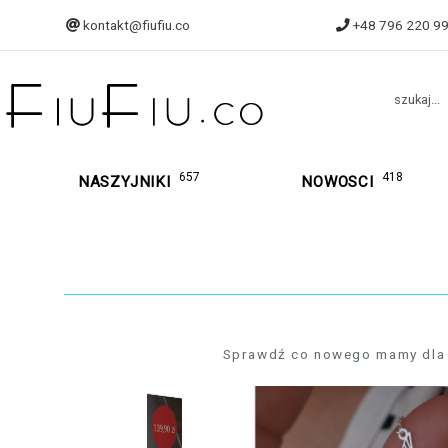
kontakt@fiufiu.co
+48 796 220 9
szukaj...
657
418
NASZYJNIKI
NOWOSCI
Sprawdź co nowego mamy dla was
139,90 zł