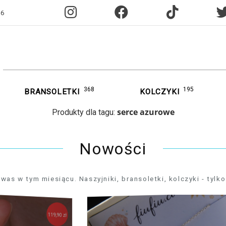
96
368
195
BRANSOLETKI
KOLCZYKI
serce azurowe
Produkty dla tagu:
Nowości
 w tym miesiącu. Naszyjniki, bransoletki, kolczyki - tylko 
119,90 zł