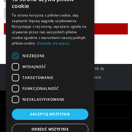
Cena:
cookie
Ta strona korzysta z plików cookie, aby
zapewnić lepszą wygodę użytkowania.
Korzystając z tej strony, wyrażasz zgodę na
używanie przez nas wszystkich plików
cookie zgodnie z warunkami naszej polityki
plików cookie.
Dowiedz się więcej
NIEZBĘDNE
WYDAJNOŚĆ
DARMOWA DOSTAWA OD 200,00 ZŁ
TARGETOWANIE
DOSTAWA DO 7 DNI ROBOCZYCH.
BLIK, SZYBKIE PRZELEWY
FUNKCJONALNOŚĆ
Warunki zakupów
NIESKLASYFIKOWANE
Pomoc
AKCEPTUJ WSZYSTKIE
Informacje
ODRZUĆ WSZYSTKIE