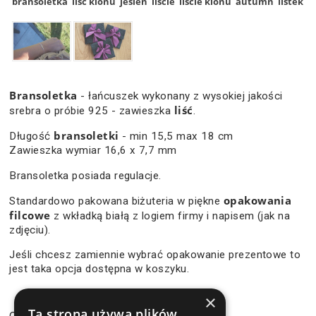
bransoletka
liść klonu
jesień
liście
liście klonu
autumn
listek
Bransoletka
- łańcuszek wykonany z wysokiej jakości
liść
srebra o próbie 925 - zawieszka
.
bransoletki
Długość
- min 15,5 max 18 cm
Zawieszka wymiar 16,6 x 7,7 mm
Bransoletka posiada regulacje.
opakowania
Standardowo pakowana biżuteria w piękne
filcowe
z wkładką białą z logiem firmy i napisem (jak na
zdjęciu).
Jeśli chcesz zamiennie wybrać opakowanie prezentowe to
jest taka opcja dostępna w koszyku.
×
109,90 zł
Ta strona używa plików