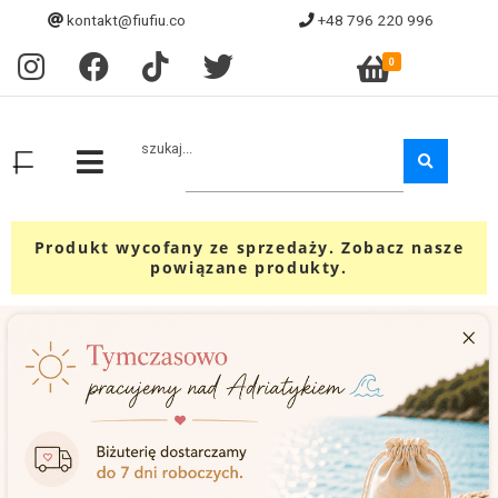
kontakt@fiufiu.co
+48 796 220 996
0
szukaj...
Produkt wycofany ze sprzedaży. Zobacz nasze
powiązane produkty.