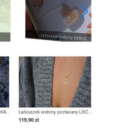
Łańcuszek srebrny SERCE
Łańcuszek srebrny LIŚĆ KLONU, KANADA
Łańcuszek srebrny, pozłacany LIŚĆ KLONU II
119,90 zł