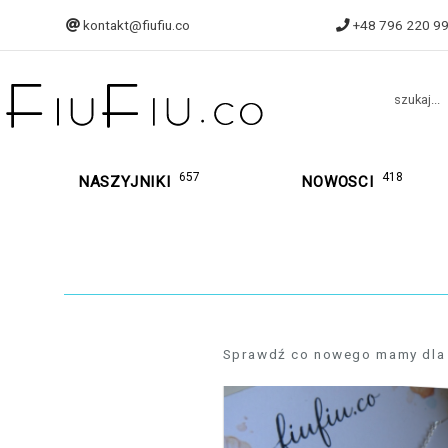
kontakt@fiufiu.co
+48 796 220 9
szukaj...
657
418
NASZYJNIKI
NOWOSCI
Sprawdź co nowego mamy dla was
159,90 zł