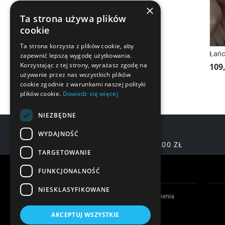
×
Ta strona używa plików
cookie
Ta strona korzysta z plików cookie, aby
zapewnić lepszą wygodę użytkowania.
Korzystając z tej strony, wyrażasz zgodę na
109,
używanie przez nas wszystkich plików
cookie zgodnie z warunkami naszej polityki
plików cookie.
Dowiedz się więcej
NIEZBĘDNE
WYDAJNOŚĆ
DARMOWA DOSTAWA OD 200,00 ZŁ
TARGETOWANIE
Warunki zakupów
FUNKCJONALNOŚĆ
NIESKLASYFIKOWANE
Czas realizacji zamówienia
Formy płatności
AKCEPTUJ WSZYSTKIE