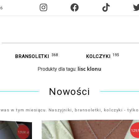
96
368
195
BRANSOLETKI
KOLCZYKI
lisc klonu
Produkty dla tagu:
Nowości
 w tym miesiącu. Naszyjniki, bransoletki, kolczyki - tylko 
129,90 zł
129,90 zł