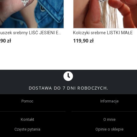
Łańcuszek srebrny LIŚĆ JESIENI EMALIA
Kolczyki srebrne LISTKI MAŁE
90 zł
119,90 zł
DOSTAWA DO 7 DNI ROBOCZYCH.
Pomoc
Informacje
Kontakt
O mnie
Częste pytania
Opinie o sklepie