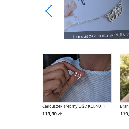
 srebrny MAPA ŚWIATA
Łańcuszek srebrny PURA VIDA 
Łańcuszek srebrny LIŚĆ KLONU II
Bran
119,90 zł
119,