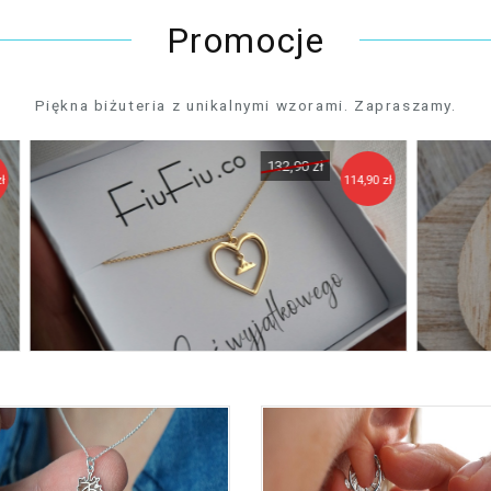
Promocje
Piękna biżuteria z unikalnymi wzorami. Zapraszamy.
129,90 zł
4,90 zł
111,90 zł