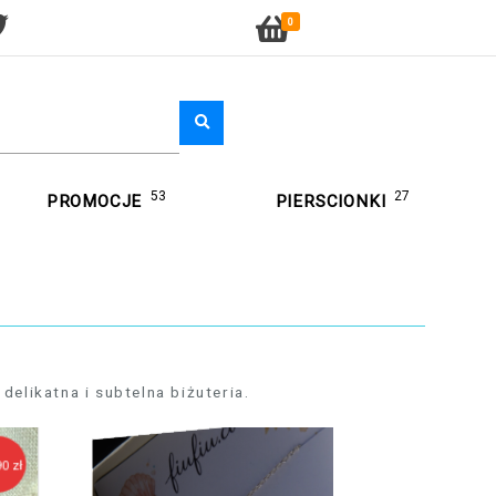
0
53
27
PROMOCJE
PIERSCIONKI
delikatna i subtelna biżuteria.
89,90 zł