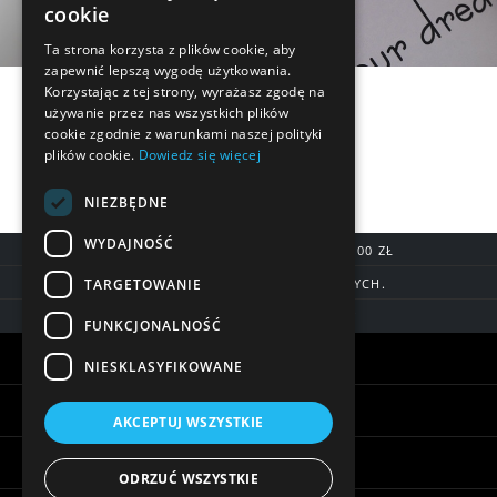
cookie
Ta strona korzysta z plików cookie, aby
zapewnić lepszą wygodę użytkowania.
Korzystając z tej strony, wyrażasz zgodę na
używanie przez nas wszystkich plików
cookie zgodnie z warunkami naszej polityki
plików cookie.
Dowiedz się więcej
NIEZBĘDNE
WYDAJNOŚĆ
DARMOWA DOSTAWA OD 200,00 ZŁ
TARGETOWANIE
DOSTAWA DO 7 DNI ROBOCZYCH.
BLIK, SZYBKIE PRZELEWY
FUNKCJONALNOŚĆ
Warunki zakupów
NIESKLASYFIKOWANE
Pomoc
AKCEPTUJ WSZYSTKIE
Informacje
ODRZUĆ WSZYSTKIE