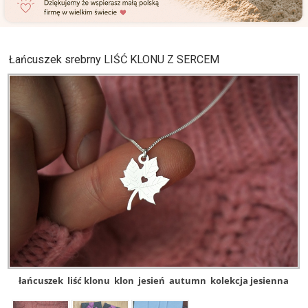
Łańcuszek srebrny LIŚĆ KLONU Z SERCEM
łańcuszek
liść klonu
klon
jesień
autumn
kolekcja jesienna