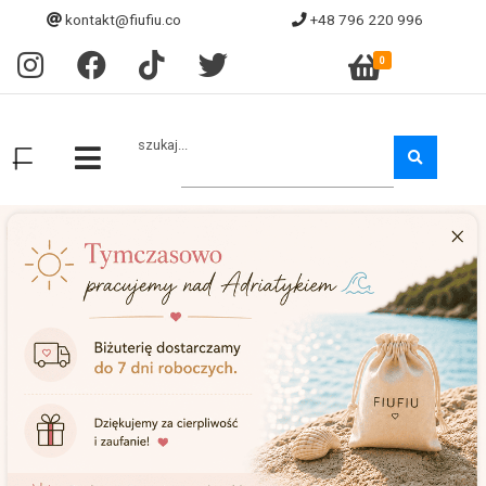
kontakt@fiufiu.co
+48 796 220 996
0
szukaj...