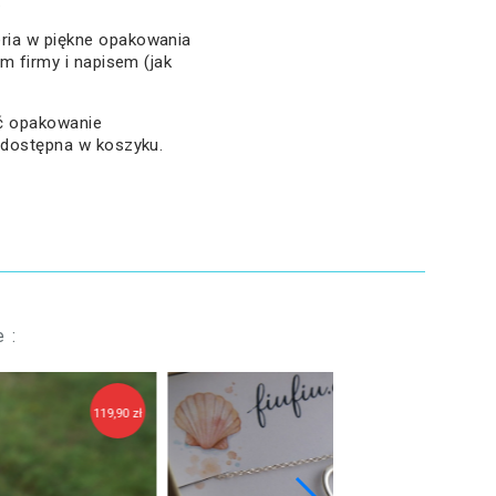
.
ria w piękne opakowania
em firmy i napisem (jak
ać opakowanie
 dostępna w koszyku.
 :
129,90 zł