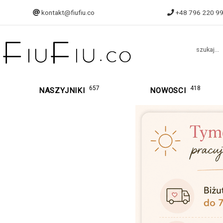
kontakt@fiufiu.co
+48 796 220 9
szukaj...
657
418
NASZYJNIKI
NOWOSCI