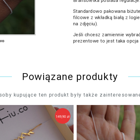
Bransoletka posiada regulacje
Standardowo pakowana biżute
filcowe z wkładką białą z logi
na zdjęciu).
Jeśli chcesz zamiennie wybr
wo
prezentowe to jest taka opcja
Powiązane produkty
soby kupujące ten produkt były także zainteresowane
9,90 zł
119,90 zł