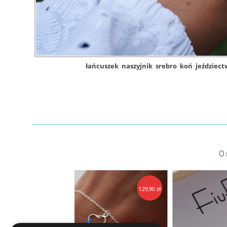
łańcuszek
naszyjnik
srebro
koń
jeździect
O
129,90 zł
14