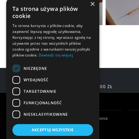
×
Ta strona używa plików
cookie
Ta strona korzysta z plików cookie, aby
zapewnić lepszą wygodę użytkowania.
Korzystając z tej strony, wyrażasz zgodę na
używanie przez nas wszystkich plików
cookie zgodnie z warunkami naszej polityki
plików cookie.
Dowiedz się więcej
NIEZBĘDNE
WYDAJNOŚĆ
DARMOWA DOSTAWA OD 200,00 ZŁ
TARGETOWANIE
Warunki zakupów
FUNKCJONALNOŚĆ
NIESKLASYFIKOWANE
Czas realizacji zamówienia
Formy płatności
AKCEPTUJ WSZYSTKIE
Koszty dostawy