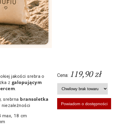
119,90 zł
Cena:
kiej jakości srebra o
galopującym
zka z
sercem
.
bransoletka
ły, srebrna
 niezależności
,4 max, 18 cm
 mm