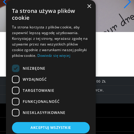
×
Ta strona używa plików
cookie
Ta strona korzysta z plików cookie, aby
zapewnić lepszą wygodę użytkowania.
Korzystając z tej strony, wyrażasz zgodę na
używanie przez nas wszystkich plików
cookie zgodnie z warunkami naszej polityki
plików cookie.
Dowiedz się więcej
NIEZBĘDNE
WYDAJNOŚĆ
DARMOWA DOSTAWA OD 200,00 ZŁ
TARGETOWANIE
DOSTAWA DO 7 DNI ROBOCZYCH.
BLIK, SZYBKIE PRZELEWY
FUNKCJONALNOŚĆ
Warunki zakupów
NIESKLASYFIKOWANE
Pomoc
AKCEPTUJ WSZYSTKIE