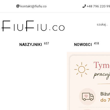
kontakt@fiufiu.co
+48 796 220 9
szukaj...
657
418
NASZYJNIKI
NOWOSCI