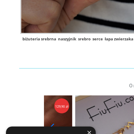
biżuteria srebrna
naszyjnik
srebro
serce
łapa zwierzaka
O
129,90 zł
14
×