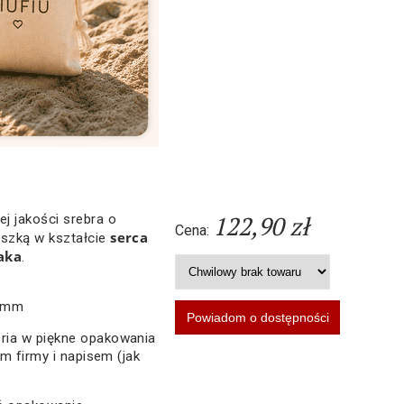
122,90 zł
j jakości srebra o
Cena:
serca
eszką w kształcie
aka
.
5 mm
ria w piękne opakowania
em firmy i napisem (jak