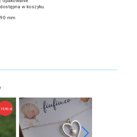
ać opakowanie
 dostępna w koszyku.
0,90 mm
 :
129,90 zł