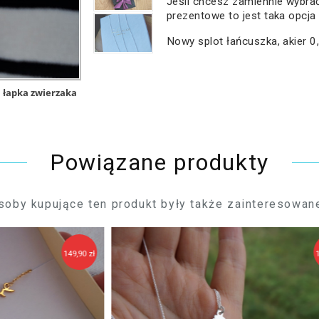
Jeśli chcesz zamiennie wybr
prezentowe to jest taka opcja
Nowy splot łańcuszka, akier 
łapka zwierzaka
Powiązane produkty
soby kupujące ten produkt były także zainteresowane
9,90 zł
119,90 zł