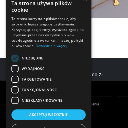
Ta strona używa plików
cookie
Ta strona korzysta z plików cookie, aby
zapewnić lepszą wygodę użytkowania.
Korzystając z tej strony, wyrażasz zgodę na
używanie przez nas wszystkich plików
cookie zgodnie z warunkami naszej polityki
plików cookie.
Dowiedz się więcej
NIEZBĘDNE
WYDAJNOŚĆ
DARMOWA DOSTAWA OD 200,00 ZŁ
TARGETOWANIE
Warunki zakupów
FUNKCJONALNOŚĆ
NIESKLASYFIKOWANE
Czas realizacji zamówienia
Formy płatności
AKCEPTUJ WSZYSTKIE
Koszty dostawy