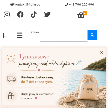
kontakt@fiufiu.co
+48 796 220 996
0
szukaj...