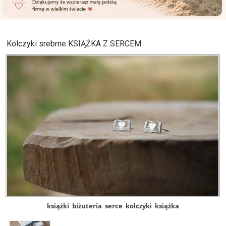
Kolczyki srebrne KSIĄŻKA Z SERCEM
książki
biżuteria
serce
kolczyki
książka