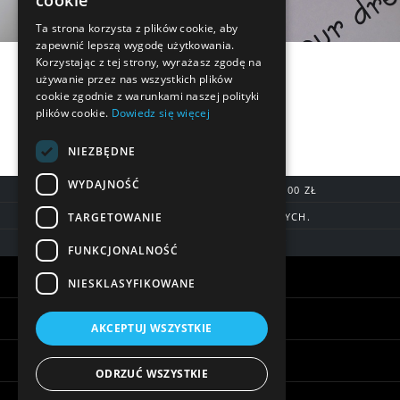
cookie
Ta strona korzysta z plików cookie, aby
zapewnić lepszą wygodę użytkowania.
Korzystając z tej strony, wyrażasz zgodę na
używanie przez nas wszystkich plików
cookie zgodnie z warunkami naszej polityki
plików cookie.
Dowiedz się więcej
NIEZBĘDNE
WYDAJNOŚĆ
DARMOWA DOSTAWA OD 200,00 ZŁ
TARGETOWANIE
DOSTAWA DO 7 DNI ROBOCZYCH.
BLIK, SZYBKIE PRZELEWY
FUNKCJONALNOŚĆ
Warunki zakupów
NIESKLASYFIKOWANE
Pomoc
AKCEPTUJ WSZYSTKIE
Informacje
ODRZUĆ WSZYSTKIE