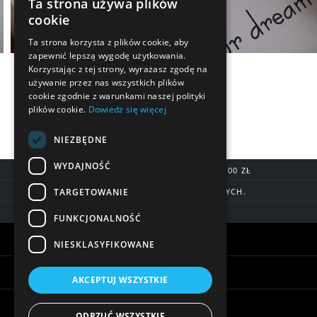
Ta strona używa plików
cookie
Ta strona korzysta z plików cookie, aby
zapewnić lepszą wygodę użytkowania.
Korzystając z tej strony, wyrażasz zgodę na
używanie przez nas wszystkich plików
cookie zgodnie z warunkami naszej polityki
plików cookie.
Dowiedz się więcej
NIEZBĘDNE
WYDAJNOŚĆ
DARMOWA DOSTAWA OD 200,00 ZŁ
TARGETOWANIE
DOSTAWA DO 7 DNI ROBOCZYCH.
BLIK, SZYBKIE PRZELEWY
FUNKCJONALNOŚĆ
Warunki zakupów
NIESKLASYFIKOWANE
Pomoc
AKCEPTUJ WSZYSTKIE
Informacje
ODRZUĆ WSZYSTKIE