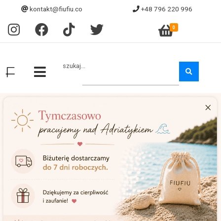
kontakt@fiufiu.co
+48 796 220 996
0
szukaj...