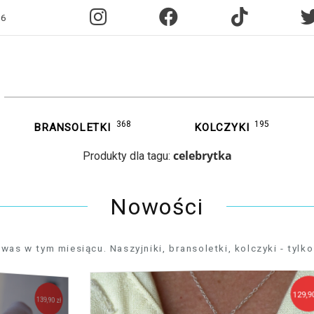
96
368
195
BRANSOLETKI
KOLCZYKI
celebrytka
Produkty dla tagu:
Nowości
 w tym miesiącu. Naszyjniki, bransoletki, kolczyki - tylko 
129,90 zł
,90 zł