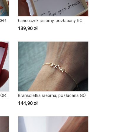
Łańcuszek srebrny MUSZLA W SERCU WISZĄCA
Łańcuszek srebrny, pozłacany ROWER Z SERCEM
139,90 zł
Łańcuszek srebrny, pozłacany GÓRY W KOLE mniejsza wersja
Bransoletka srebrna, pozłacana GÓRY obrys
144,90 zł