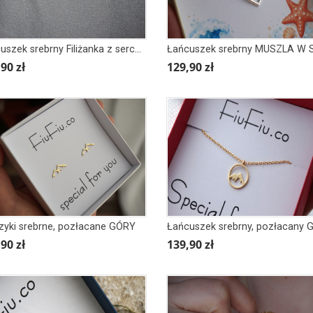
Łańcuszek srebrny Filiżanka z sercem
90 zł
129,90 zł
zyki srebrne, pozłacane GÓRY
90 zł
139,90 zł