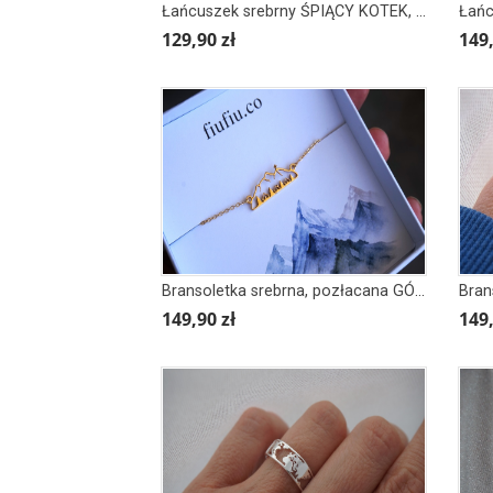
Łańcuszek srebrny ŚPIĄCY KOTEK, KOT
Łańc
129,90 zł
149,
Bransoletka srebrna, pozłacana GÓRY GIEWONT
149,90 zł
149,