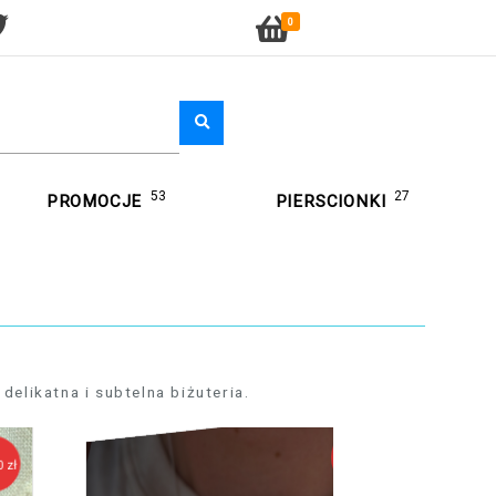
0
53
27
PROMOCJE
PIERSCIONKI
delikatna i subtelna biżuteria.
119,90 zł