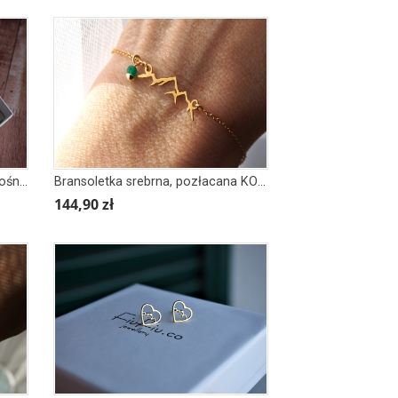
Łańcuszek srebrny GÓRY zimą, ośnieżone
Bransoletka srebrna, pozłacana KOCHAM GÓRY Z ZIELONYM KAMIENIEM
144,90 zł