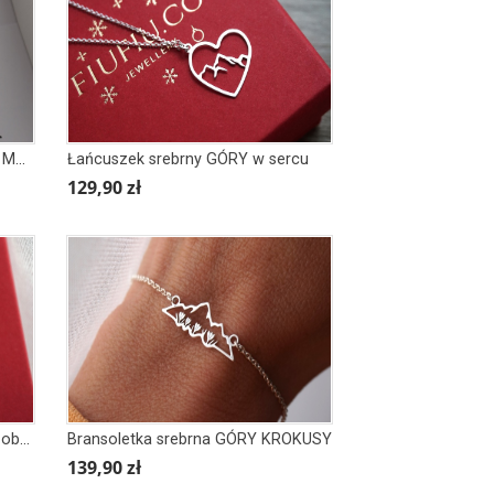
Łańcuszek srebrny GÓRY klasyk MOUNTAINS obrys
Łańcuszek srebrny GÓRY w sercu
129,90 zł
Łańcuszek srebrny małe SERCE obrys cyrkonia
Bransoletka srebrna GÓRY KROKUSY
139,90 zł