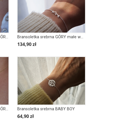
Łańcuszek srebrny, pozłacany GÓRY MOUNTAINS romb z górami
Bransoletka srebrna GÓRY małe wersja
134,90 zł
Łańcuszek srebrny, pozłacany GÓRY BLASZKA
Bransoletka srebrna BABY BOY
64,90 zł