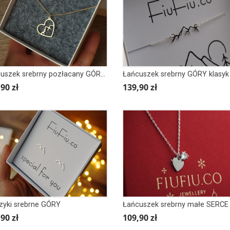
Łańcuszek srebrny pozłacany GÓRY w sercu
90 zł
139,90 zł
zyki srebrne GÓRY
90 zł
109,90 zł