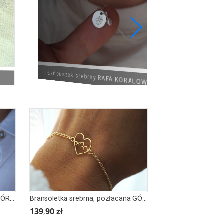
Łańcuszek srebrny RAFA KORALOWA Z
MUSZLĄ
Łańcuszek srebrny, pozłacany GÓRY w rombie
Bransoletka srebrna, pozłacana GÓRY W SERCU
139,90 zł