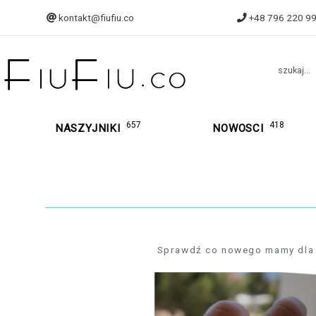
kontakt@fiufiu.co
+48 796 220 9
szukaj...
657
418
NASZYJNIKI
NOWOSCI
Sprawdź co nowego mamy dla was
139
129,90 zł