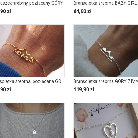
uszek srebrny pozłacany GÓRY
Bransoletka srebrna BABY GIRL
90 zł
64,90 zł
Bransoletka srebrna, pozłacana GÓRY KROKUSY
Bransoletka srebrna GÓRY ZIM
90 zł
119,90 zł