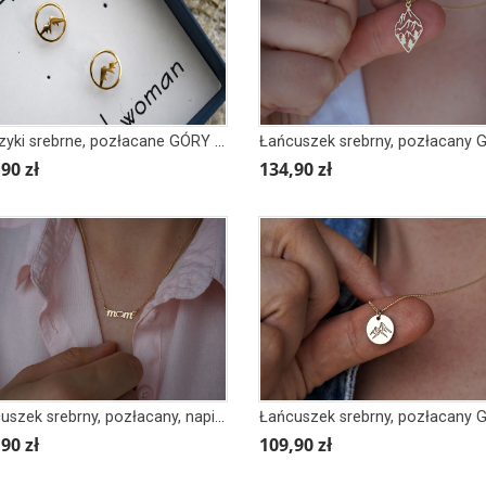
Kolczyki srebrne, pozłacane GÓRY W KOLE większe
90 zł
134,90 zł
Łańcuszek srebrny, pozłacany, napis MOM, SERCE, MIŁOŚCI
90 zł
109,90 zł