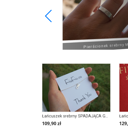
acany PŁETWA
Pierścionek srebrny MUSZLE
kolor
Łańcuszek srebrny SPADAJĄCA GWIAZDKA
Łańc
109,90 zł
129,