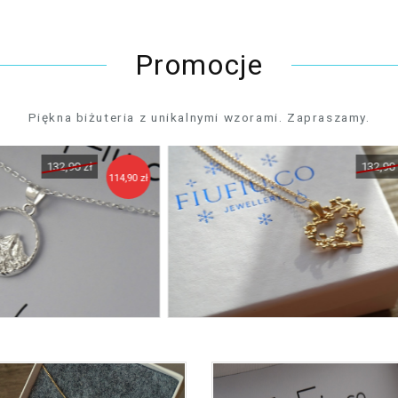
Promocje
Piękna biżuteria z unikalnymi wzorami. Zapraszamy.
132,90 zł
4,90 zł
114,90 zł