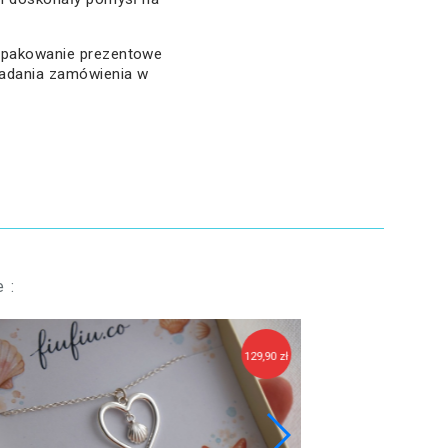
 opakowanie prezentowe
ładania zamówienia w
 :
129,90 zł