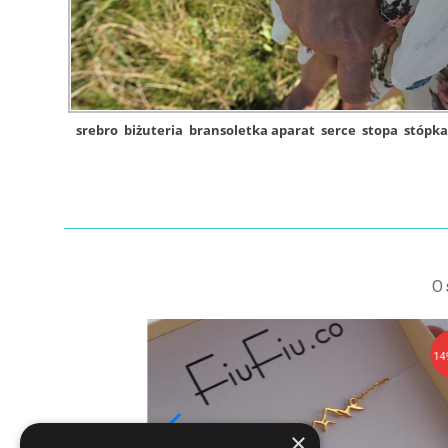
srebro
biżuteria
bransoletka aparat
serce
stopa
stópka
O
129,90 zł
14
×