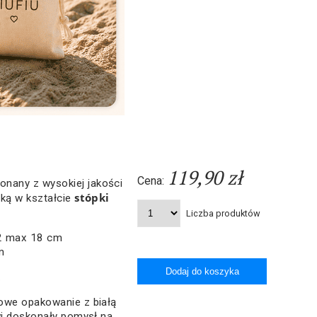
119,90 zł
Cena:
onany z wysokiej jakości
stópki
ką w kształcie
Liczba produktów
,2 max 18 cm
m
.
owe opakowanie z białą
wi doskonały pomysł na