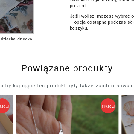
prezent.
Jeśli wolisz, możesz wybrać
– opcja dostępna podczas sk
koszyku.
 dziecka
dziecko
Powiązane produkty
soby kupujące ten produkt były także zainteresowane
9,90 zł
119,90 zł