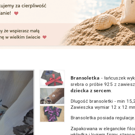
Bransoletka
- łańcuszek wyk
srebra o próbie 925 z zawiesz
dziecka z sercem
.
Długość bransoletki - min 15
Zawieszka wymiar 12 x 12 m
Bransoletka posiada regulacje
Zapakowana w eleganckie filc
wkładką i logiem firmy, stano