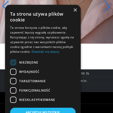
×
Ta strona używa plików
cookie
Ta strona korzysta z plików cookie, aby
zapewnić lepszą wygodę użytkowania.
Korzystając z tej strony, wyrażasz zgodę na
używanie przez nas wszystkich plików
cookie zgodnie z warunkami naszej polityki
plików cookie.
Dowiedz się więcej
NIEZBĘDNE
WYDAJNOŚĆ
DARMOWA DOSTAWA OD 200,00 ZŁ
TARGETOWANIE
DOSTAWA DO 7 DNI ROBOCZYCH.
BLIK, SZYBKIE PRZELEWY
FUNKCJONALNOŚĆ
Warunki zakupów
NIESKLASYFIKOWANE
Pomoc
AKCEPTUJ WSZYSTKIE