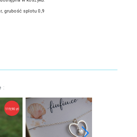
 dostępna w koszyku.
r, grubość splotu 0,9
 :
129,90 zł