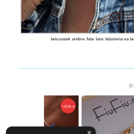
łańcuszek
srebro
fala
lato
biżuteria na la
O
129,90 zł
14
×