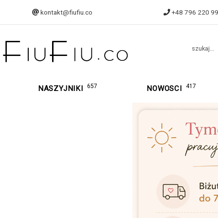
kontakt@fiufiu.co
+48 796 220 9
szukaj...
657
417
NASZYJNIKI
NOWOSCI