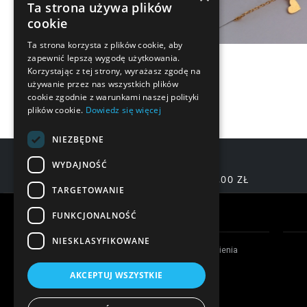
Ta strona używa plików
cookie
Ta strona korzysta z plików cookie, aby
zapewnić lepszą wygodę użytkowania.
Korzystając z tej strony, wyrażasz zgodę na
używanie przez nas wszystkich plików
cookie zgodnie z warunkami naszej polityki
plików cookie.
Dowiedz się więcej
NIEZBĘDNE
WYDAJNOŚĆ
DARMOWA DOSTAWA OD 200,00 ZŁ
TARGETOWANIE
Warunki zakupów
FUNKCJONALNOŚĆ
NIESKLASYFIKOWANE
Czas realizacji zamówienia
Formy płatności
AKCEPTUJ WSZYSTKIE
Koszty dostawy