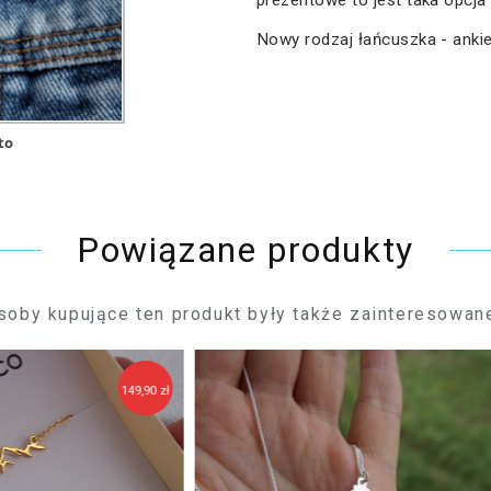
prezentowe to jest taka opcja
Nowy rodzaj łańcuszka - ankie
to
Powiązane produkty
soby kupujące ten produkt były także zainteresowane
9,90 zł
119,90 zł