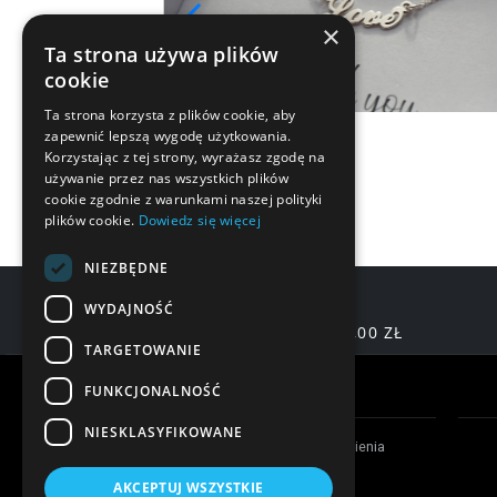
×
Ta strona używa plików
cookie
Ta strona korzysta z plików cookie, aby
zapewnić lepszą wygodę użytkowania.
Korzystając z tej strony, wyrażasz zgodę na
używanie przez nas wszystkich plików
cookie zgodnie z warunkami naszej polityki
plików cookie.
Dowiedz się więcej
NIEZBĘDNE
WYDAJNOŚĆ
DARMOWA DOSTAWA OD 200,00 ZŁ
TARGETOWANIE
Warunki zakupów
FUNKCJONALNOŚĆ
NIESKLASYFIKOWANE
Czas realizacji zamówienia
Formy płatności
AKCEPTUJ WSZYSTKIE