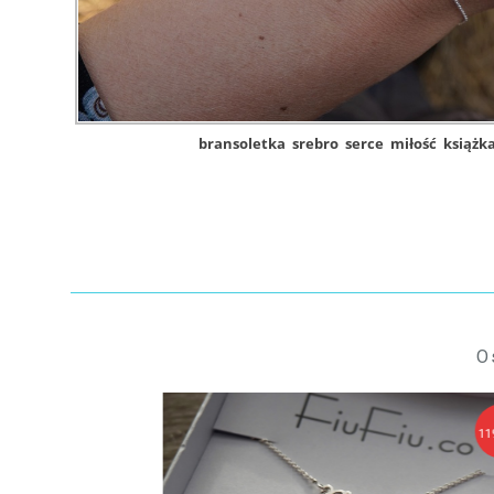
bransoletka
srebro
serce
miłość
książk
O
129,90 zł
11