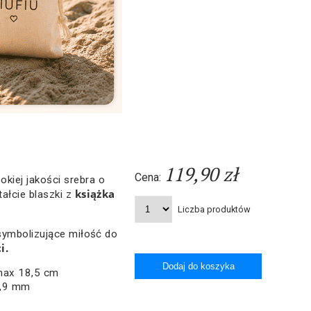
119,90 zł
Cena:
kiej jakości srebra o
książka
ałcie blaszki z
Liczba produktów
 symbolizujące miłość do
i.
 max 18,5 cm
3,9 mm