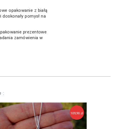
.
owe opakowanie z białą
wi doskonały pomysł na
 opakowanie prezentowe
ładania zamówienia w
 :
109,90 zł