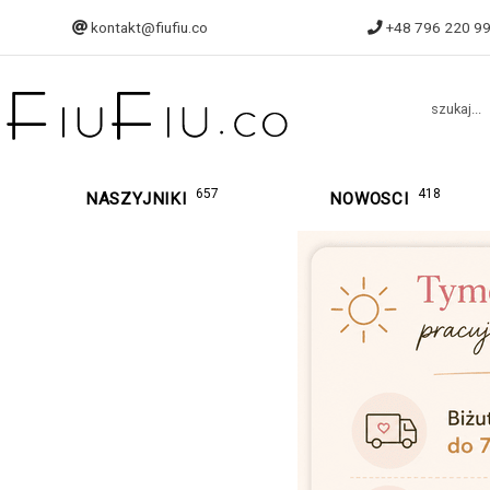
kontakt@fiufiu.co
+48 796 220 9
szukaj...
657
418
NASZYJNIKI
NOWOSCI