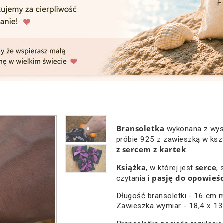
Bransoletka
wykonana z wyso
próbie 925 z zawieszką w kszt
z sercem z kartek
.
Książka
serce
, w której jest
,
pasję do opowieśc
czytania i
Długość bransoletki - 16 cm
Zawieszka wymiar - 18,4 x 1