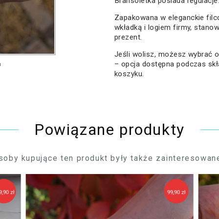
Bransoletka posiada regulacje
Zapakowana w eleganckie filc
wkładką i logiem firmy, stano
prezent.
Jeśli wolisz, możesz wybrać
a
– opcja dostępna podczas sk
koszyku.
Powiązane produkty
soby kupujące ten produkt były także zainteresowane
9,90 zł
99,90 zł