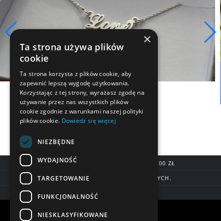
×
Ta strona używa plików
cookie
Ta strona korzysta z plików cookie, aby
zapewnić lepszą wygodę użytkowania.
Korzystając z tej strony, wyrażasz zgodę na
używanie przez nas wszystkich plików
cookie zgodnie z warunkami naszej polityki
plików cookie.
Dowiedz się więcej
NIEZBĘDNE
WYDAJNOŚĆ
DARMOWA DOSTAWA OD 200,00 ZŁ
TARGETOWANIE
DOSTAWA DO 7 DNI ROBOCZYCH.
BLIK, SZYBKIE PRZELEWY
FUNKCJONALNOŚĆ
Warunki zakupów
NIESKLASYFIKOWANE