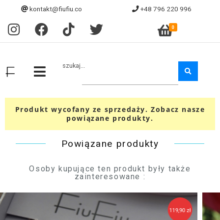
kontakt@fiufiu.co
+48 796 220 996
0
szukaj...
Produkt wycofany ze sprzedaży. Zobacz nasze
powiązane produkty.
Powiązane produkty
Osoby kupujące ten produkt były także
zainteresowane :
0 zł
99,