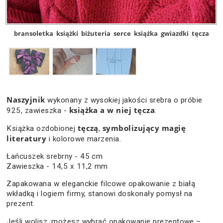
bransoletka
książki
biżuteria
serce
książka
gwiazdki
tęcza
Naszyjnik
wykonany z wysokiej jakości srebra o próbie
książka a w niej tęcza
925, zawieszka -
.
tęczą
symbolizujący magię
Książka ozdobionej
,
literatury
i kolorowe marzenia.
Łańcuszek srebrny - 45 cm
Zawieszka - 14,5 x 11,2 mm
Zapakowana w eleganckie filcowe opakowanie z białą
wkładką i logiem firmy, stanowi doskonały pomysł na
prezent.
Jeśli wolisz, możesz wybrać opakowanie prezentowe –